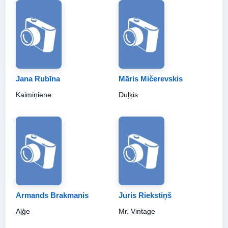
Jana Rubīna
Māris Mičerevskis
Kaimiņiene
Duļķis
Armands Brakmanis
Juris Riekstiņš
Aļģe
Mr. Vintage