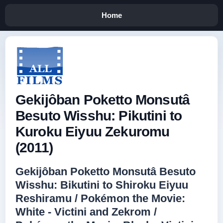
Home
Gekijôban Poketto Monsutâ
Besuto Wisshu: Pikutini to
Kuroku Eiyuu Zekuromu
(2011)
Gekijôban Poketto Monsutâ Besuto
Wisshu: Bikutini to Shiroku Eiyuu
Reshiramu / Pokémon the Movie:
White - Victini and Zekrom /