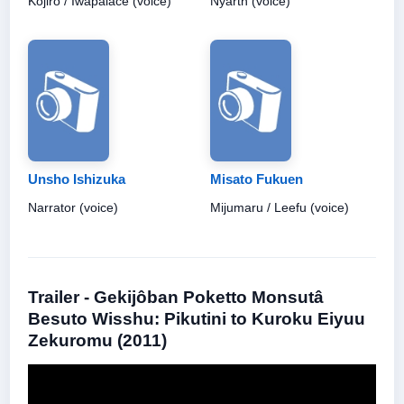
Kojiro / Iwapalace (voice)
Nyarth (voice)
Unsho Ishizuka
Misato Fukuen
Narrator (voice)
Mijumaru / Leefu (voice)
Trailer - Gekijôban Poketto Monsutâ
Besuto Wisshu: Pikutini to Kuroku Eiyuu
Zekuromu (2011)