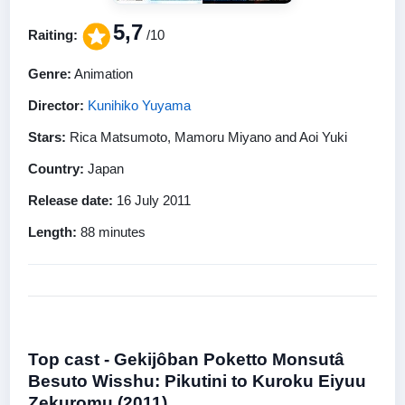
5,7
Raiting:
/10
Genre:
Animation
Director:
Kunihiko Yuyama
Stars:
Rica Matsumoto, Mamoru Miyano and Aoi Yuki
Country:
Japan
Release date:
16 July 2011
Length:
88 minutes
Top cast - Gekijôban Poketto Monsutâ
Besuto Wisshu: Pikutini to Kuroku Eiyuu
Zekuromu (2011)