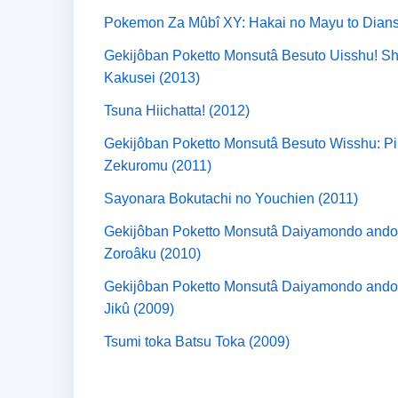
Pokemon Za Mûbî XY: Hakai no Mayu to Dians
Gekijôban Poketto Monsutâ Besuto Uisshu! S
Kakusei (2013)
Tsuna Hiichatta! (2012)
Gekijôban Poketto Monsutâ Besuto Wisshu: Pik
Zekuromu (2011)
Sayonara Bokutachi no Youchien (2011)
Gekijôban Poketto Monsutâ Daiyamondo ando 
Zoroâku (2010)
Gekijôban Poketto Monsutâ Daiyamondo ando
Jikû (2009)
Tsumi toka Batsu Toka (2009)