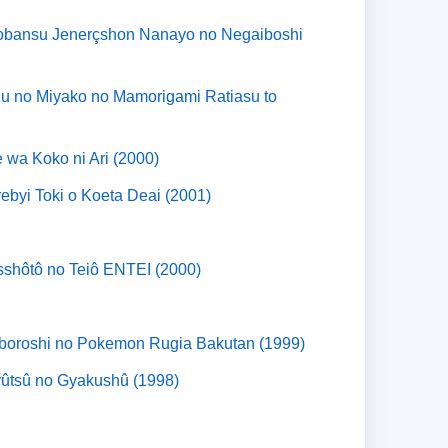
obansu Jenerçshon Nanayo no Negaiboshi
u no Miyako no Mamorigami Ratiasu to
wa Koko ni Ari (2000)
ebyi Toki o Koeta Deai (2001)
sshôtô no Teiô ENTEI (2000)
boroshi no Pokemon Rugia Bakutan (1999)
yûtsû no Gyakushû (1998)