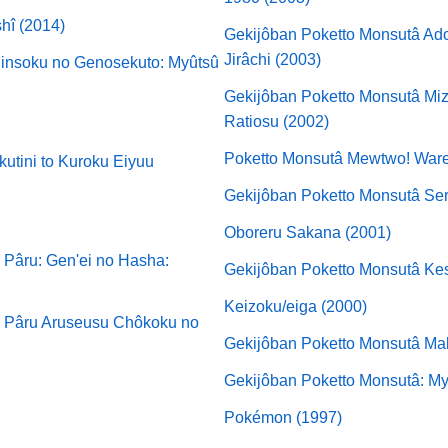
hî (2014)
Gekijôban Poketto Monsutâ Ad
Jirâchi (2003)
hinsoku no Genosekuto: Myûtsû
Gekijôban Poketto Monsutâ Miz
Ratiosu (2002)
Poketto Monsutâ Mewtwo! Ware 
utini to Kuroku Eiyuu
Gekijôban Poketto Monsutâ Ser
Oboreru Sakana (2001)
Pâru: Gen'ei no Hasha:
Gekijôban Poketto Monsutâ Ke
Keizoku/eiga (2000)
 Pâru Aruseusu Chôkoku no
Gekijôban Poketto Monsutâ Ma
Gekijôban Poketto Monsutâ: M
Pokémon (1997)