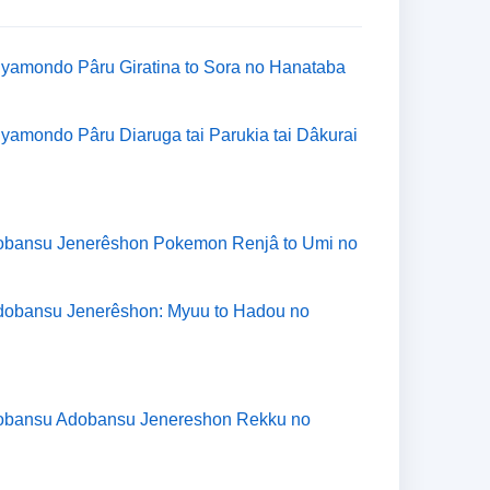
yamondo Pâru Giratina to Sora no Hanataba
yamondo Pâru Diaruga tai Parukia tai Dâkurai
obansu Jenerêshon Pokemon Renjâ to Umi no
dobansu Jenerêshon: Myuu to Hadou no
dobansu Adobansu Jenereshon Rekku no