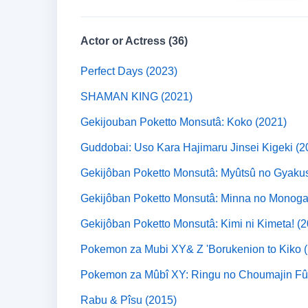
Actor or Actress (36)
Perfect Days (2023)
SHAMAN KING (2021)
Gekijouban Poketto Monsutâ: Koko (2021)
Guddobai: Uso Kara Hajimaru Jinsei Kigeki (2
Gekijôban Poketto Monsutâ: Myûtsû no Gyakus
Gekijôban Poketto Monsutâ: Minna no Monogat
Gekijôban Poketto Monsutâ: Kimi ni Kimeta! (
Pokemon za Mubi XY& Z 'Borukenion to Kiko (
Pokemon za Mûbî XY: Ringu no Choumajin Fû
Rabu & Pîsu (2015)