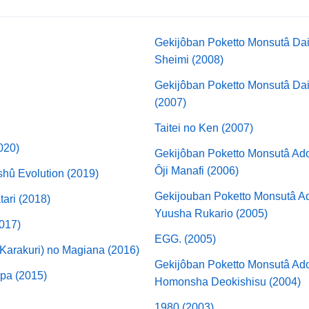
Gekijôban Poketto Monsutâ Dai
Sheimi (2008)
Gekijôban Poketto Monsutâ Dai
(2007)
Taitei no Ken (2007)
020)
Gekijôban Poketto Monsutâ Ad
Ôji Manafi (2006)
hû Evolution (2019)
Gekijouban Poketto Monsutâ A
ari (2018)
Yuusha Rukario (2005)
2017)
EGG. (2005)
Karakuri) no Magiana (2016)
Gekijôban Poketto Monsutâ A
pa (2015)
Homonsha Deokishisu (2004)
1980 (2003)